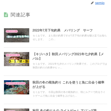
semio
関連記事
2022年7月下旬釣果 メバリング サーフ
マゴチ
セミおです。 また前の釣果ですが7月下旬の釣果を駆け足でお知ら
せします。 この...
【キジハタ】秋田メバリング2021年七夕釣果【メ
キジハタ
バル】
セミおです。 2021年七夕のメバリング釣果です。 このブログでは
秋田の釣りの釣果やヒッ...
秋田の冬の根魚釣り これを使うと魚に出会う確率
ロックフィッシュ
が上がる
セミおです。 今回は秋田の冬の根魚釣り、特にルアーで釣るライ
トゲームで魚に出会う確率を上げるた...
秋田 冬の釣りもの ライトゲーム アジング等