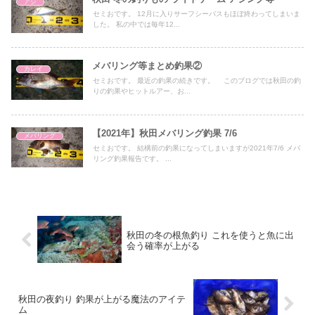
アジ
セミおです。 12月に入りサーフシーバスもほぼ終わってしまいま
した。 私の中では毎年12...
メバリング等まとめ釣果②
カレイ
セミおです。 最近の釣果の続きです。 このブログでは秋田の釣
りの釣果やヒットルアー、お...
【2021年】秋田メバリング釣果 7/6
メバリング
セミおです。 結構前の釣果になってしまいますが2021年7/6 メバ
リング釣果報告です。 ...
秋田の冬の根魚釣り これを使うと魚に出
会う確率が上がる
秋田の夜釣り 釣果が上がる魔法のアイテ
ム