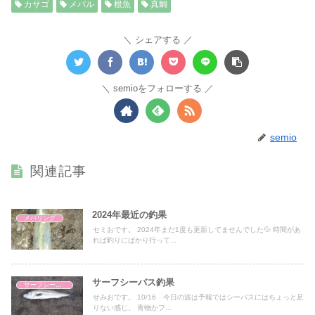
カサゴ
メバル
根魚
真鯛
シェアする
semioをフォローする
semio
関連記事
2024年最近の釣果
メバリング
セミおです。 2024年まだ1度も更新してませんでした💦 時間があ
れば釣りにばかり行って...
サーフシーバス釣果
サーフシーバス
せみおです。 10/16 今日の波は予報ではシーバスにはちょっと足
りない感じ。 青物かフ...