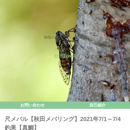
秋田のルアーフィッシング
セミおweb
お問い合わせ
自己紹介
尺メバル【秋田メバリング】2021年7/1～7/4
釣果【真鯛】